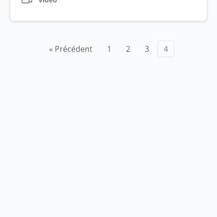
Pagination
« Précédent
1
2
3
4
des
publications