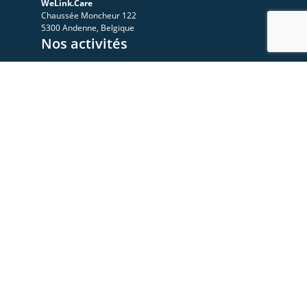
WeLink.Care
Chaussée Moncheur 122
5300 Andenne, Belgique
Nos activités
A propos
Le Sympo
Le Club
Nos ressources
Les videos
Les documents
Les articles
Rejoignez-nous
Devenez membre