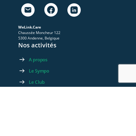
WeLink.Care
Chaussée Moncheur 122
5300 Andenne, Belgique
Nos activités
A propos
Le Sympo
Le Club
Nos ressources
Les videos
Les documents
Les articles