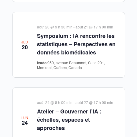
août 20 @ 9 h 30 min
-
août 21 @ 17 h 00 min
Symposium : IA rencontre les
JEU
statistiques – Perspectives en
20
données biomédicales
Ivado
950, avenue Beaumont, Suite 201,
Montreal, Québec, Canada
août 24 @ 8 h 00 min
-
août 27 @ 17 h 00 min
Atelier – Gouverner l’IA :
LUN
échelles, espaces et
24
approches