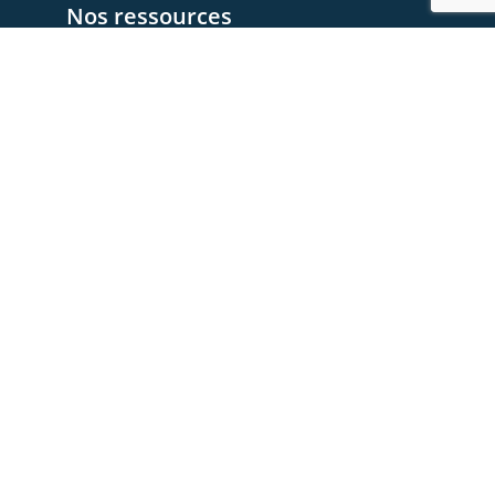
Nos ressources
Les videos
Les documents
Les articles
Rejoignez-nous
Devenez membre
Devenez Partenaire
Contactez-nous
Foire aux questions