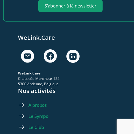
S'abonner à là newsletter
WeLink.Care
WeLink.Care
Chaussée Moncheur 122
5300 Andenne, Belgique
Nos activités
A propos
Le Sympo
Le Club