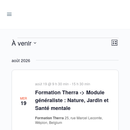
Évènements
Navig
À venir
Navig
Liste
par
de
Sélectionnez
consul
vues
une
août 2026
Évèn
date.
août 19 @ 9 h 30 min
-
15 h 30 min
Formation Therra -> Module
MER
généraliste : Nature, Jardin et
19
Santé mentale
Formation Therra
25, rue Marcel Lecomte,
Wépion, Belgium