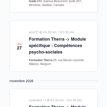
Ivado
950, avenue Beaumont, Suite 201,
Montreal, Québec, Canada
août 27 @ 9 h 30 min
-
15 h 30 min
Formation Therra -> Module
JEU
spécifique : Compétences
27
psycho-sociales
Formation Therra
25, rue Marcel Lecomte,
Wépion, Belgium
novembre 2026
novembre 17 @ 9 h 30 min
-
15 h 30 min