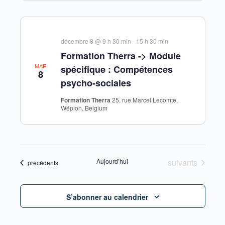
décembre 8 @ 9 h 30 min
-
15 h 30 min
Formation Therra -> Module
MAR
spécifique : Compétences
8
psycho-sociales
Formation Therra
25, rue Marcel Lecomte,
Wépion, Belgium
Évènements
Aujourd’hui
suivants
Évènements
précédents
S’abonner au calendrier