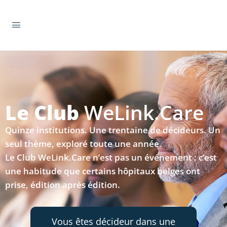
Le Club
WeLink.Care
Quinze
institutions. Une trentaine de
décideurs. Un
seul thème, exploré toute
une année.
Le Club WeLink.Care n’est
pas un événement : c’est
une habitude
que certains hôpitaux belges ont
prise,
édition après édition.
Vous êtes décideur dans une