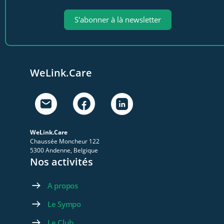
S'abonner à là newsletter
WeLink.Care
WeLink.Care
Chaussée Moncheur 122
5300 Andenne, Belgique
Nos activités
A propos
Le Sympo
Le Club