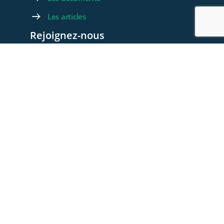
Les articles
Rejoignez-nous
Devenez membre
Devenez Partenaire
Contactez-nous
Foire aux questions
© 2026 - WeLink.Care
Charte et Déontologie
Conditions générales d’utilisation
Politique de confidentialité
Politique de cookies (UE)
Contactez-nous