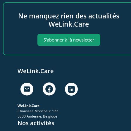
Ne manquez rien des actualités
WeLink.Care
S'abonner à là newsletter
WeLink.Care
WeLink.Care
Chaussée Moncheur 122
5300 Andenne, Belgique
Nos activités