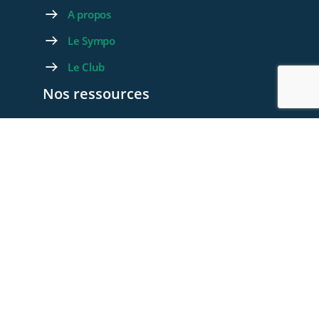
A propos
Le Sympo
Le Club
Nos ressources
Les videos
Les documents
Les articles
Rejoignez-nous
Devenez membre
Devenez Partenaire
Contactez-nous