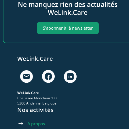
Ne manquez rien des actualités
WeLink.Care
S'abonner à là newsletter
WeLink.Care
WeLink.Care
Chaussée Moncheur 122
5300 Andenne, Belgique
Nos activités
A propos