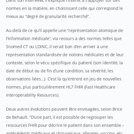
Dans son interview, il explique l’intérêt à s’appuyer sur des
normes en la matière, en choisissant celle qui correspond le
mieux au “degré de granularité recherché”.
Au-delà de ce qu’il appelle une “représentation atomique de
l’information médicale”, via recours à des normes telles que
Snomed CT ou LOINC, il serait bon d’en arriver à une
représentation standardisée de notions médicales et de leur
contexte, selon le vécu spécifique du patient (son identité, la
date de début ou de fin d’une condition, sa sévérité, les
observations liées…). C’est là qu’entrent en jeu de nouvelles
normes, plus particulièrement HL7 FHIR (Fast Healthcare
Interoperability Resources).
Deux autres évolutions peuvent être envisagées, selon Brice
de Behault. “D’une part, il est possible de regrouper les
ressources FHIR pour décrire le patient dans son ensemble –
antécédents médicaux et chirurgicaux, allergies, vaccins, etc.