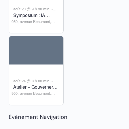
août 20 @ 9 h 30 min
-
Symposium : IA
août 21 @ 17 h 00 min
950, avenue Beaumont,
rencontre les
Suite 201
statistiques –
Montreal
,
Québec
Canada
Perspectives en
données
biomédicales
août 24 @ 8 h 00 min
-
Atelier – Gouverner
août 27 @ 17 h 00 min
950, avenue Beaumont,
l’IA : échelles,
Suite 201
espaces et approches
Montreal
,
Québec
Canada
Évènement Navigation