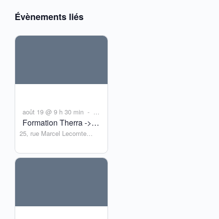
Évènements liés
août 19 @ 9 h 30 min
15
-
Formation Therra ->
h 30 min
25, rue Marcel Lecomte
Module généraliste :
Wépion
,
5100
Belgium
Nature, Jardin et
Santé mentale