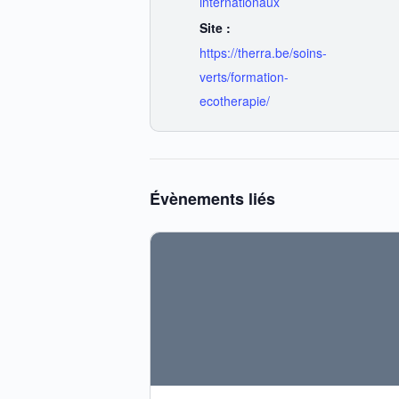
internationaux
Site :
https://therra.be/soins-
verts/formation-
ecotherapie/
Évènements liés