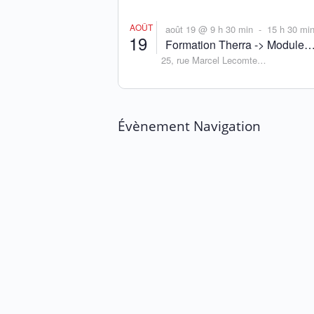
AOÛT
août 19 @ 9 h 30 min
15 h 30 mi
-
19
Formation Therra -> Module
25, rue Marcel Lecomte
généraliste : Nature, Jardin et
Wépion
,
5100
Belgium
Santé mentale
Évènement Navigation