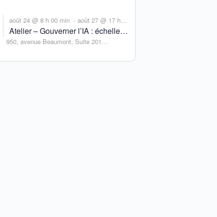
T
août 24 @ 8 h 00 min
août 27 @ 17 h
-
Atelier – Gouverner l’IA : échelles,
00 min
950, avenue Beaumont, Suite 201
espaces et approches
Montreal
,
Québec
Canada