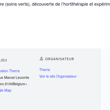
e (soins verts), découverte de l’hortithérapie et expérim
ORGANISATEUR
LIEU
Therra
ation Therra
Voir le site Organisateur
rue Marcel Lecomte
on
,
5100
Belgium
+
le Map