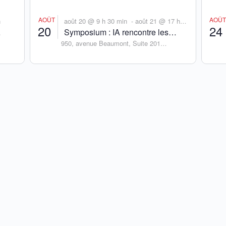
AOÛT
AOÛ
n
août 20 @ 9 h 30 min
août 21 @ 17 h
-
20
24
Symposium : IA rencontre les
00 min
950, avenue Beaumont, Suite 201
statistiques – Perspectives en
Montreal
,
Québec
Canada
données biomédicales