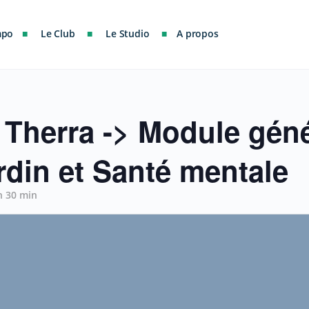
mpo
Le Club
Le Studio
A propos
Therra -> Module génér
rdin et Santé mentale
h 30 min