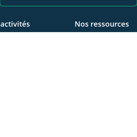
activités
Nos ressources
 propos
Les videos
e Sympo
Les documents
 Club
Les articles
© 2026 - WeLink.Care
e
Conditions générales d’utilisation
Politique de confidentialité
Politique de cooki