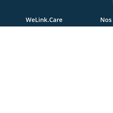
WeLink.Care
Nos 
A
L
WeLink.Care
Le
Chaussée Moncheur 122
5300 Andenne, Belgique
Charte et Déontologi