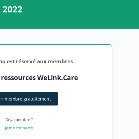
i 2022
nu est réservé aux membres
 ressources WeLink.Care
ir membre gratuitement
Déjà membre ?
Je me connecte