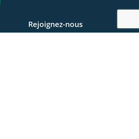
Rejoignez-nous
Devenez membre
Devenez Partenaire
Contactez-nous
Foire aux questions
es (UE)
Contactez-nous