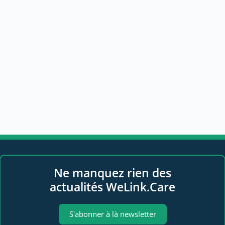
Ne manquez rien des
actualités WeLink.Care
S'abonner à là newsletter