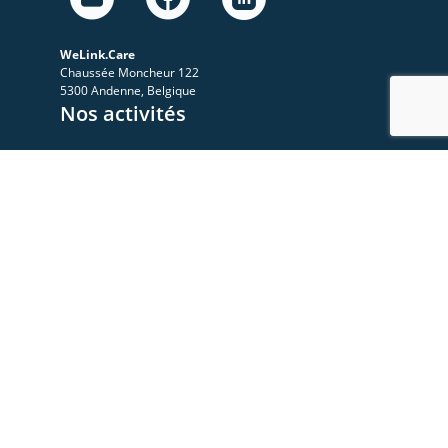
WeLink.Care
Chaussée Moncheur 122
5300 Andenne, Belgique
Nos activités
A propos
Le Sympo
Le Club
Nos ressources
Les videos
Les documents
Les articles
Rejoignez-nous