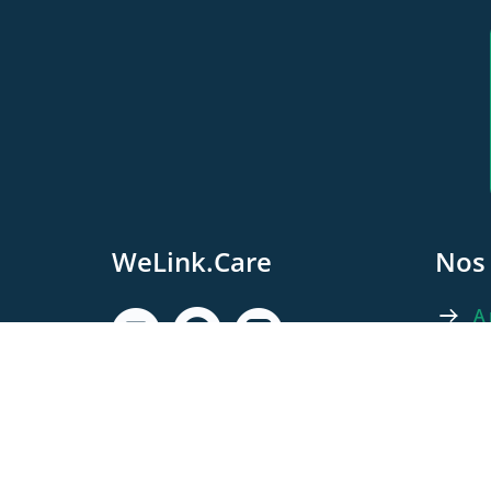
WeLink.Care
Nos 
A
L
WeLink.Care
Le
Chaussée Moncheur 122
5300 Andenne, Belgique