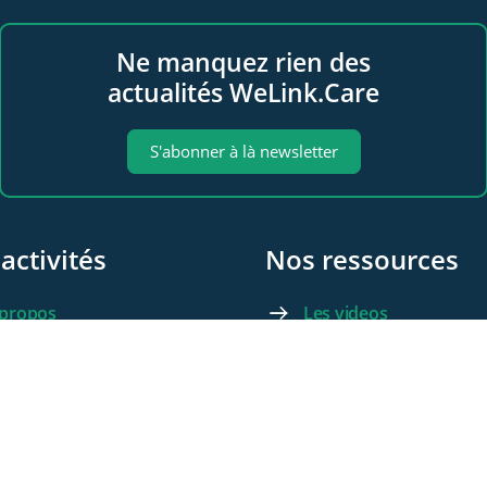
Ne manquez rien des
actualités WeLink.Care
S'abonner à là newsletter
activités
Nos ressources
 propos
Les videos
e Sympo
Les documents
 Club
Les articles