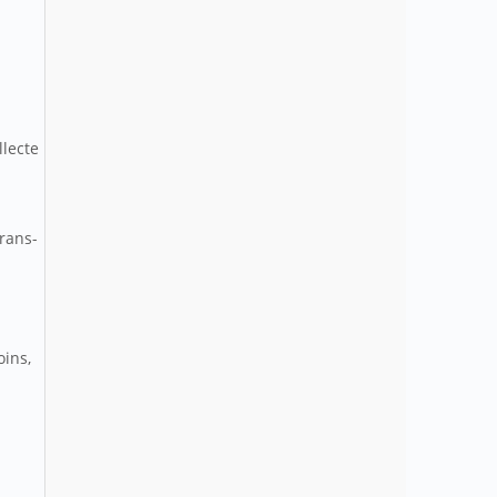
llecte
trans-
oins,