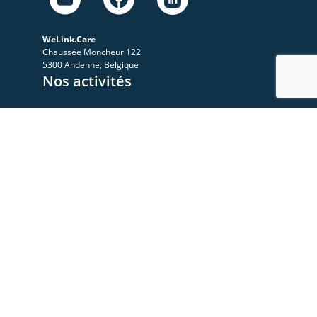
WeLink.Care
Chaussée Moncheur 122
5300 Andenne, Belgique
Nos activités
A propos
Le Sympo
Le Club
Nos ressources
Les videos
Les documents
Les articles
Rejoignez-nous