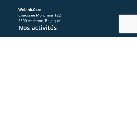
WeLink.Care
Chaussée Moncheur 122
5300 Andenne, Belgique
Nos activités
A propos
Le Sympo
Le Club
Nos ressources
Les videos
Les documents
Les articles
Rejoignez-nous