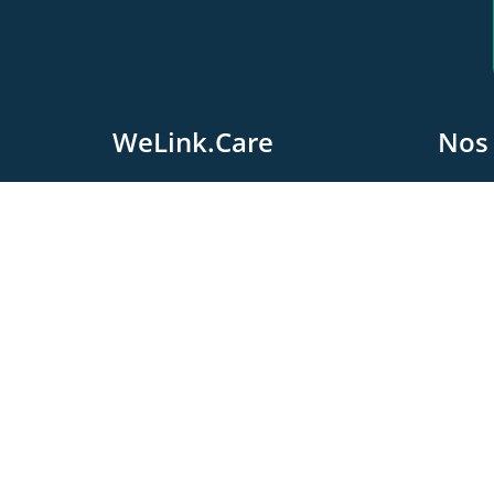
WeLink.Care
Nos 
A
L
WeLink.Care
Le
Chaussée Moncheur 122
5300 Andenne, Belgique