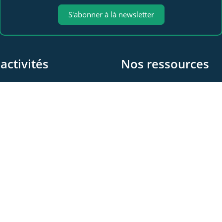
S'abonner à là newsletter
activités
Nos ressources
 propos
Les videos
e Sympo
Les documents
 Club
Les articles
© 2026 - WeLink.Care