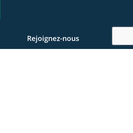
Rejoignez-nous
Devenez membre
Devenez Partenaire
Contactez-nous
Foire aux questions