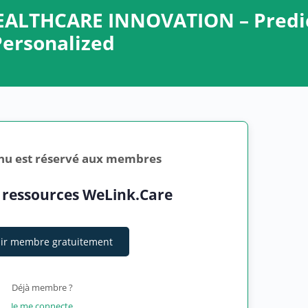
 HEALTHCARE INNOVATION – Predi
Personalized
nu est réservé aux membres
 ressources WeLink.Care
ir membre gratuitement
Déjà membre ?
Je me connecte