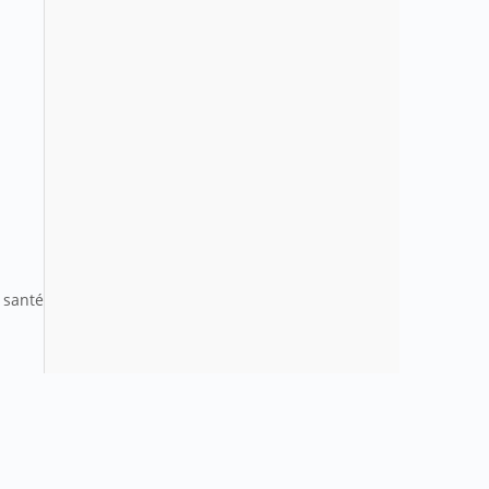
n
 santé