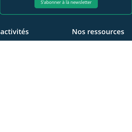
S'abonner à là newsletter
activités
Nos ressources
 propos
Les videos
e Sympo
Les documents
 Club
Les articles
© 2026 - WeLink.Care