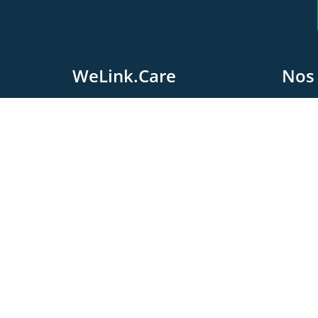
WeLink.Care
Nos 
A
L
WeLink.Care
Le
Chaussée Moncheur 122
5300 Andenne, Belgique