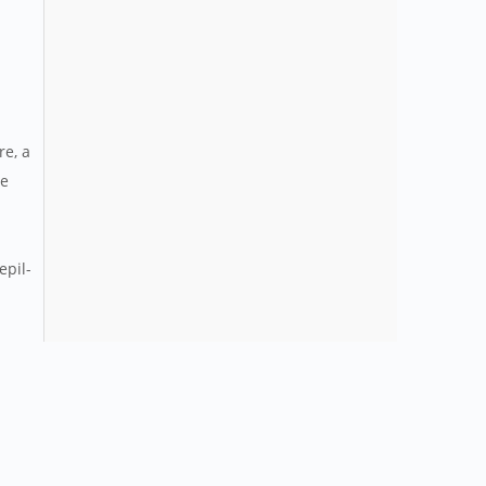
re, a
le
epil-