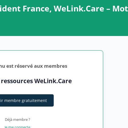
ident France, WeLink.Care – Mot
nu est réservé aux membres
 ressources WeLink.Care
ir membre gratuitement
Déjà membre ?
Je me connecte