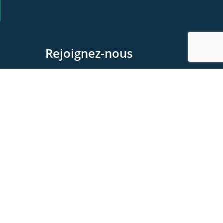
Rejoignez-nous
Devenez membre
Devenez Partenaire
Contactez-nous
Foire aux questions