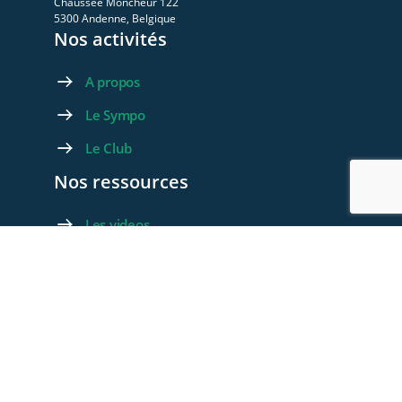
Chaussée Moncheur 122
5300 Andenne, Belgique
Nos activités
A propos
Le Sympo
Le Club
Nos ressources
Les videos
Les documents
Les articles
Rejoignez-nous
Devenez membre
Devenez Partenaire