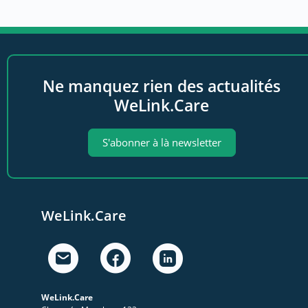
Ne manquez rien des actualités
WeLink.Care
S'abonner à là newsletter
WeLink.Care
WeLink.Care