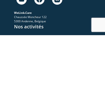
WeLink.Care
Chaussée Moncheur 122
5300 Andenne, Belgique
Nos activités
A propos
Le Sympo
Le Club
Nos ressources
Les videos
Les documents
Les articles
Rejoignez-nous