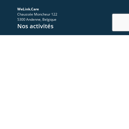
WeLink.Care
Chaussée Moncheur 122
5300 Andenne, Belgique
Nos activités
A propos
Le Sympo
Le Club
Nos ressources
Les videos
Les documents
Les articles
Rejoignez-nous