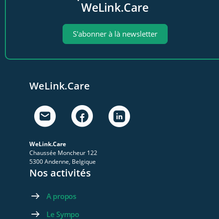
WeLink.Care
S'abonner à là newsletter
WeLink.Care
WeLink.Care
Chaussée Moncheur 122
5300 Andenne, Belgique
Nos activités
A propos
Le Sympo