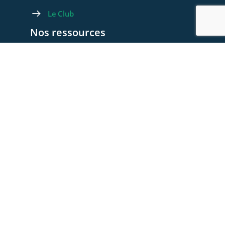
Le Club
Nos ressources
Les videos
Les documents
Les articles
Rejoignez-nous
Devenez membre
Devenez Partenaire
Contactez-nous
Foire aux questions