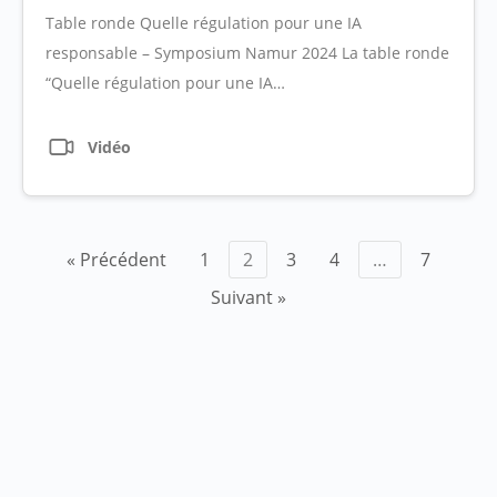
Table ronde Quelle régulation pour une IA
responsable – Symposium Namur 2024 La table ronde
“Quelle régulation pour une IA…
Vidéo
Pagination
« Précédent
1
2
3
4
…
7
des
Suivant »
publications