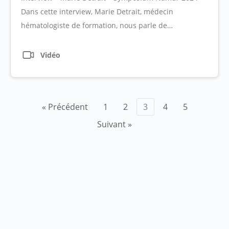
Dans cette interview, Marie Detrait, médecin
hématologiste de formation, nous parle de…
Vidéo
Pagination
« Précédent
1
2
3
4
5
des
Suivant »
publications