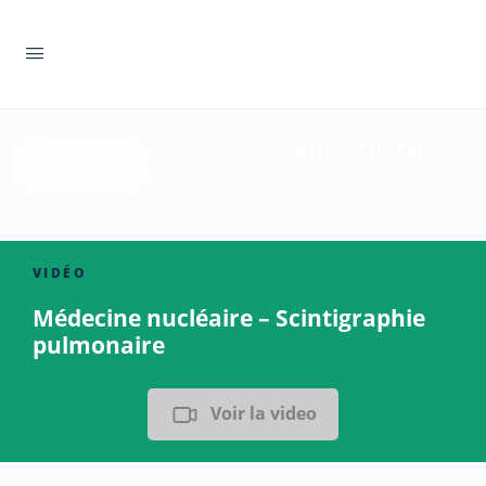
WeLink.Care Collection
Retour
VIDÉO
Médecine nucléaire – Scintigraphie
pulmonaire
Voir la video