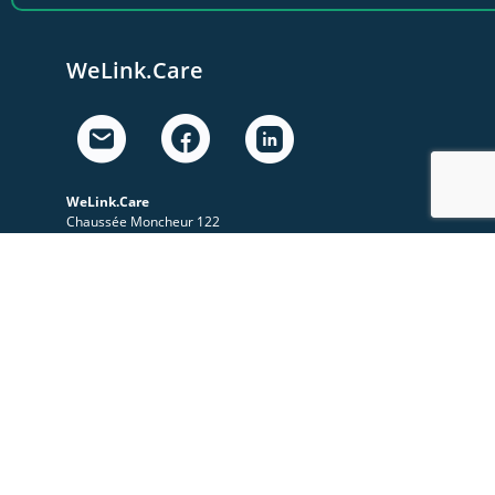
WeLink.Care
WeLink.Care
Chaussée Moncheur 122
5300 Andenne, Belgique
Nos activités
A propos
Le Sympo
Le Club
Nos ressources
Les videos