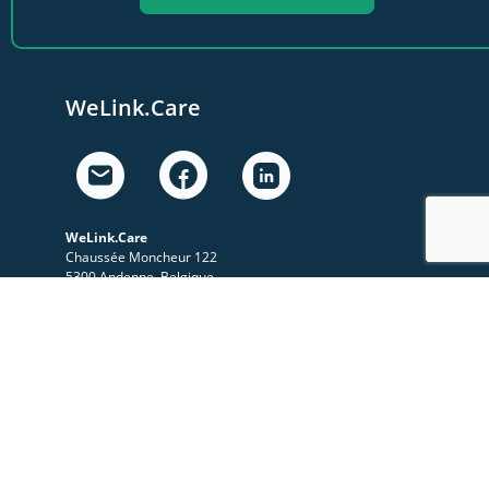
WeLink.Care
WeLink.Care
Chaussée Moncheur 122
5300 Andenne, Belgique
Nos activités
A propos
Le Sympo
Le Club
Nos ressources