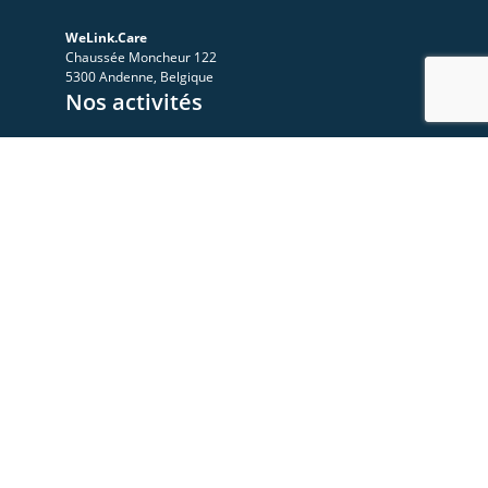
WeLink.Care
Chaussée Moncheur 122
5300 Andenne, Belgique
Nos activités
A propos
Le Sympo
Le Club
Nos ressources
Les videos
Les documents
Les articles
Rejoignez-nous