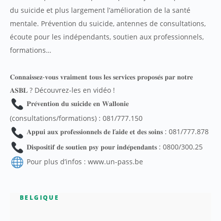
du suicide et plus largement l’amélioration de la santé
mentale. Prévention du suicide, antennes de consultations,
écoute pour les indépendants, soutien aux professionnels,
formations…
𝐂𝐨𝐧𝐧𝐚𝐢𝐬𝐬𝐞𝐳-𝐯𝐨𝐮𝐬 𝐯𝐫𝐚𝐢𝐦𝐞𝐧𝐭 𝐭𝐨𝐮𝐬 𝐥𝐞𝐬 𝐬𝐞𝐫𝐯𝐢𝐜𝐞𝐬 𝐩𝐫𝐨𝐩𝐨𝐬𝐞́𝐬 𝐩𝐚𝐫 𝐧𝐨𝐭𝐫𝐞
𝐀𝐒𝐁𝐋 ? Découvrez-les en vidéo !
𝐏𝐫𝐞́𝐯𝐞𝐧𝐭𝐢𝐨𝐧 𝐝𝐮 𝐬𝐮𝐢𝐜𝐢𝐝𝐞 𝐞𝐧 𝐖𝐚𝐥𝐥𝐨𝐧𝐢𝐞
(consultations/formations) : 081/777.150
𝐀𝐩𝐩𝐮𝐢 𝐚𝐮𝐱 𝐩𝐫𝐨𝐟𝐞𝐬𝐬𝐢𝐨𝐧𝐧𝐞𝐥𝐬 𝐝𝐞 𝐥’𝐚𝐢𝐝𝐞 𝐞𝐭 𝐝𝐞𝐬 𝐬𝐨𝐢𝐧𝐬 : 081/777.878
𝐃𝐢𝐬𝐩𝐨𝐬𝐢𝐭𝐢𝐟 𝐝𝐞 𝐬𝐨𝐮𝐭𝐢𝐞𝐧 𝐩𝐬𝐲 𝐩𝐨𝐮𝐫 𝐢𝐧𝐝𝐞́𝐩𝐞𝐧𝐝𝐚𝐧𝐭𝐬 : 0800/300.25
Pour plus d’infos : www.un-pass.be
BELGIQUE