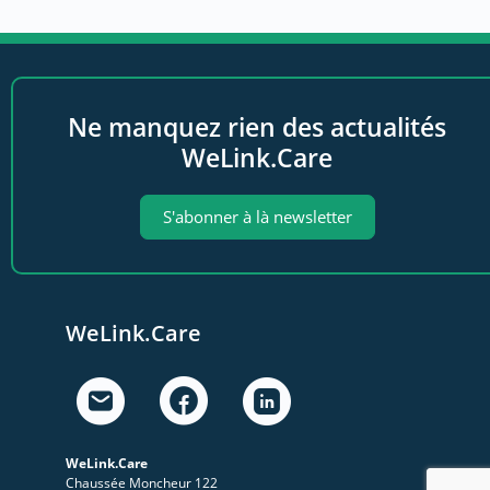
Ne manquez rien des actualités
WeLink.Care
S'abonner à là newsletter
WeLink.Care
WeLink.Care
Chaussée Moncheur 122