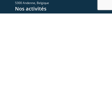
5300 Andenne, Belgique
Nos activités
A propos
Le Sympo
Le Club
Nos ressources
Les videos
Les documents
Les articles
Rejoignez-nous
Devenez membre
Devenez Partenaire