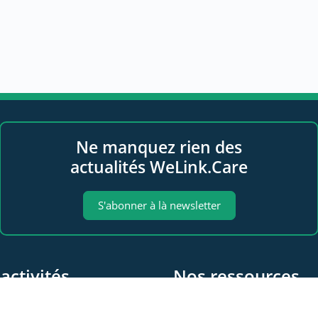
Ne manquez rien des
actualités WeLink.Care
S'abonner à là newsletter
activités
Nos ressources
 propos
Les videos