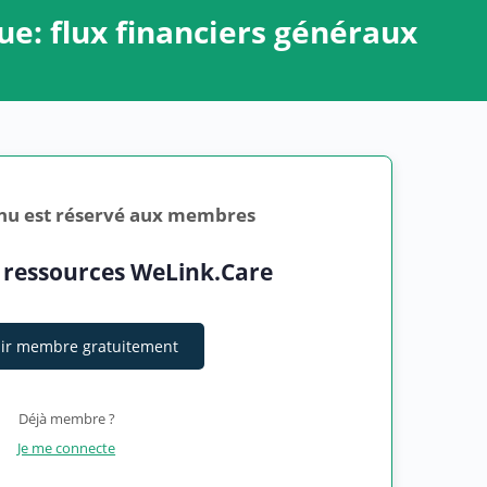
ue: flux financiers généraux
nu est réservé aux membres
 ressources WeLink.Care
ir membre gratuitement
Déjà membre ?
Je me connecte