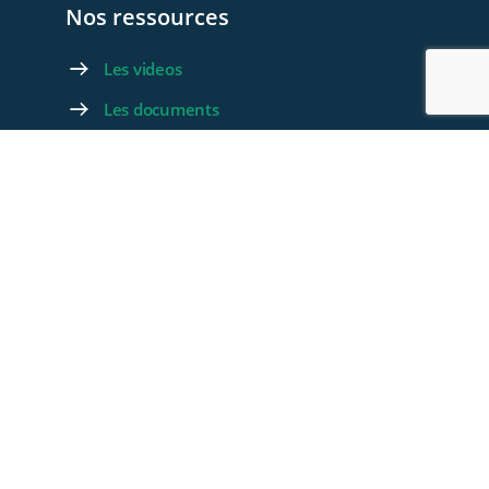
Nos ressources
Les videos
Les documents
Les articles
Rejoignez-nous
Devenez membre
Devenez Partenaire
Contactez-nous
Foire aux questions