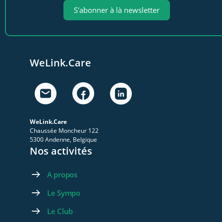
S'abonner à là newsletter
WeLink.Care
WeLink.Care
Chaussée Moncheur 122
5300 Andenne, Belgique
Nos activités
A propos
Le Sympo
Le Club