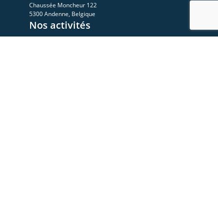
Chaussée Moncheur 122
5300 Andenne, Belgique
Nos activités
A propos
Le Sympo
Le Club
Nos ressources
Les videos
Les documents
Les articles
Rejoignez-nous
Devenez membre