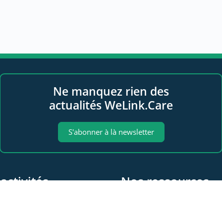
Ne manquez rien des
actualités WeLink.Care
S'abonner à là newsletter
activités
Nos ressources
 propos
Les videos