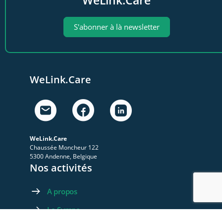
S'abonner à là newsletter
WeLink.Care
WeLink.Care
Chaussée Moncheur 122
5300 Andenne, Belgique
Nos activités
A propos
Le Sympo