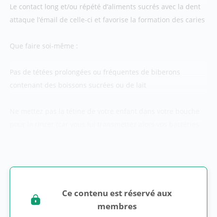
Le contact long et/ou répété d’aliments sucrés avec la dent
attaque l’émail de celle-ci et favorise la formation des caries
Que faire soi-même :
Pas de tétées prolongées ou fréquentes de biberons
contenant des boissons sucrées ou de lait
Ne mettez pas la tétine de votre enfant dans votre bouche
pour la rincer (car vous lui transmettez alors vos bactéries
qui risquent d’attaquer ses dents) mais passez...
Ce contenu est réservé aux
membres