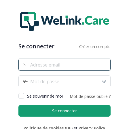
Se
connecter
Se connecter
Créer un compte
Adresse
e-
mail
Mot
de
passe
Se souvenir de moi
Mot de passe oublié ?
Politique de cookies (UE)
et
Privacy Policy