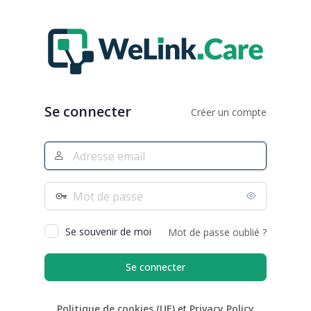
Se
connecter
Se connecter
Créer un compte
Adresse
e-
mail
Mot
de
passe
Se souvenir de moi
Mot de passe oublié ?
Politique de cookies (UE)
et
Privacy Policy