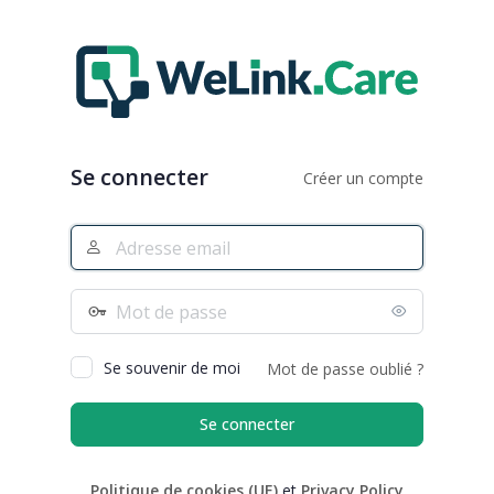
Se
connecter
Se connecter
Créer un compte
Adresse
e-
mail
Mot
de
passe
Se souvenir de moi
Mot de passe oublié ?
Politique de cookies (UE)
et
Privacy Policy