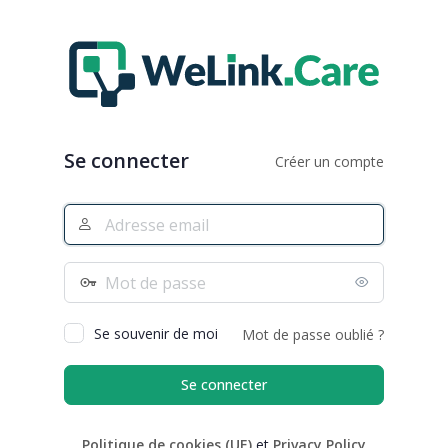
Se
connecter
Se connecter
Créer un compte
Adresse
e-
mail
Mot
de
passe
Se souvenir de moi
Mot de passe oublié ?
Politique de cookies (UE)
et
Privacy Policy