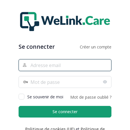
Se
connecter
Se connecter
Créer un compte
Adresse
e-
mail
Mot
de
passe
Se souvenir de moi
Mot de passe oublié ?
Politique de cookies (UE)
et
Politique de