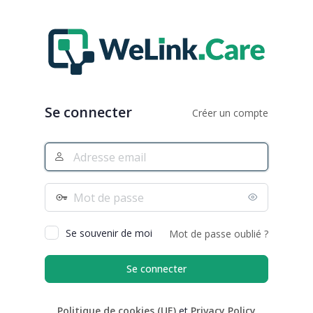
Se
connecter
Se connecter
Créer un compte
Adresse
e-
mail
Mot
de
passe
Se souvenir de moi
Mot de passe oublié ?
Politique de cookies (UE)
et
Privacy Policy