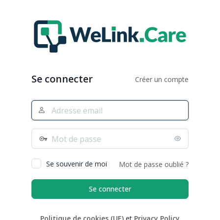
Se
connecter
Se connecter
Créer un compte
Adresse
e-
mail
Mot
de
passe
Se souvenir de moi
Mot de passe oublié ?
Politique de cookies (UE)
et
Privacy Policy