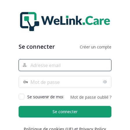
Se
connecter
Se connecter
Créer un compte
Adresse
e-
mail
Mot
de
passe
Se souvenir de moi
Mot de passe oublié ?
Politique de cookies (UE)
et
Privacy Policy