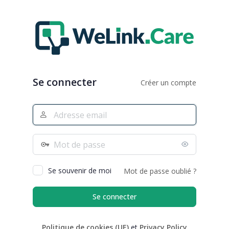
Se
connecter
Se connecter
Créer un compte
Adresse
e-
mail
Mot
de
passe
Se souvenir de moi
Mot de passe oublié ?
Politique de cookies (UE)
et
Privacy Policy