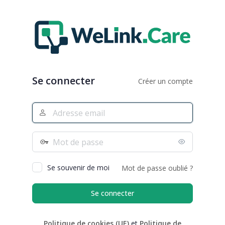
Se
connecter
Se connecter
Créer un compte
Adresse
e-
mail
Mot
de
passe
Se souvenir de moi
Mot de passe oublié ?
Politique de cookies (UE)
et
Politique de