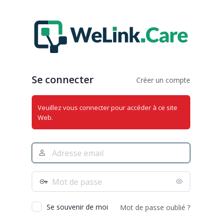
Se
connecter
Se connecter
Créer un compte
Veuillez vous connecter pour accéder à ce site
Web.
Adresse
e-
mail
Mot
de
passe
Se souvenir de moi
Mot de passe oublié ?