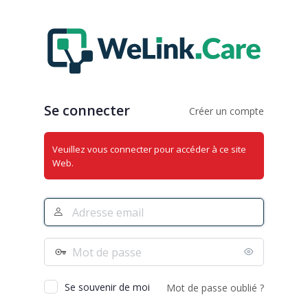
Se
connecter
Se connecter
Créer un compte
Veuillez vous connecter pour accéder à ce site
Web.
Adresse
e-
mail
Mot
de
passe
Se souvenir de moi
Mot de passe oublié ?