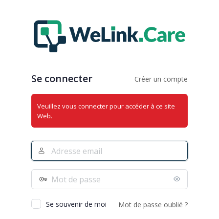
Se
connecter
Se connecter
Créer un compte
Veuillez vous connecter pour accéder à ce site
Web.
Adresse
e-
mail
Mot
de
passe
Se souvenir de moi
Mot de passe oublié ?