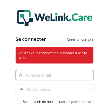
Se
connecter
Se connecter
Créer un compte
Veuillez vous connecter pour accéder à ce site
Web.
Adresse
e-
mail
Mot
de
passe
Se souvenir de moi
Mot de passe oublié ?