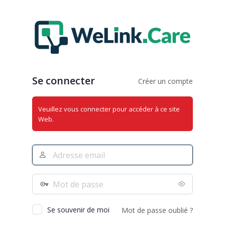
Se
connecter
Se connecter
Créer un compte
Veuillez vous connecter pour accéder à ce site
Web.
Adresse
e-
mail
Mot
de
passe
Se souvenir de moi
Mot de passe oublié ?