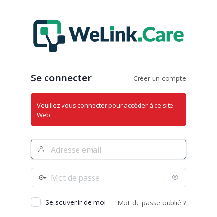
Se
connecter
Se connecter
Créer un compte
Veuillez vous connecter pour accéder à ce site
Web.
Adresse
e-
mail
Mot
de
passe
Se souvenir de moi
Mot de passe oublié ?