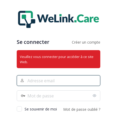
Se
connecter
Se connecter
Créer un compte
Veuillez vous connecter pour accéder à ce site
Web.
Adresse
e-
mail
Mot
de
passe
Se souvenir de moi
Mot de passe oublié ?