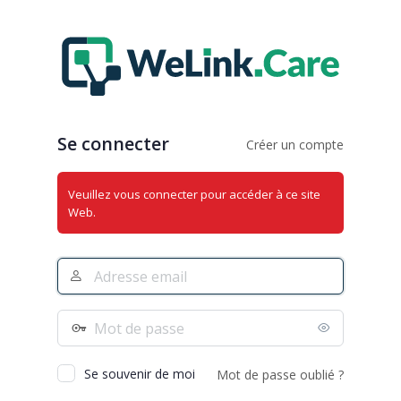
Se
connecter
Se connecter
Créer un compte
Veuillez vous connecter pour accéder à ce site
Web.
Adresse
e-
mail
Mot
de
passe
Se souvenir de moi
Mot de passe oublié ?